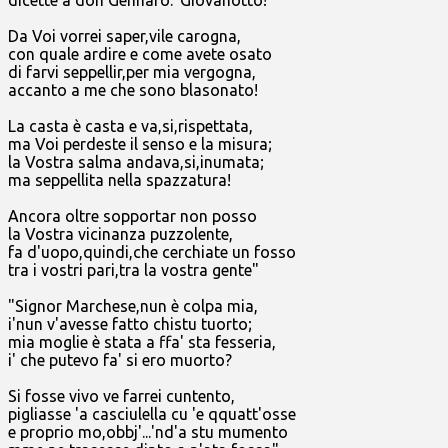
Da Voi vorrei saper,vile carogna,
con quale ardire e come avete osato
di farvi seppellir,per mia vergogna,
accanto a me che sono blasonato!
La casta è casta e va,si,rispettata,
ma Voi perdeste il senso e la misura;
la Vostra salma andava,si,inumata;
ma seppellita nella spazzatura!
Ancora oltre sopportar non posso
la Vostra vicinanza puzzolente,
fa d'uopo,quindi,che cerchiate un fosso
tra i vostri pari,tra la vostra gente"
"Signor Marchese,nun è colpa mia,
i'nun v'avesse fatto chistu tuorto;
mia moglie è stata a ffa' sta fesseria,
i' che putevo fa' si ero muorto?
Si fosse vivo ve farrei cuntento,
pigliasse 'a casciulella cu 'e qquatt'osse
e proprio mo,obbj'...'nd'a stu mumento