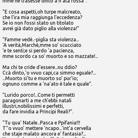
mme ne trasesse dinto a n'ata fossa".
"E cosa aspetti,oh turpe malcreato,
che l'ira mia raggiunga l'eccedenza?
Se io non fossi stato un titolato
avrei già dato piglio alla violenza!"
"Famme vedé..-piglia sta violenza...
'A verità,Marché,mme so' scucciato
'e te senti;e si perdo 'a pacienza,
mme scordo ca so' muorto e so mazzate!...
Ma chi te cride d'essere...nu ddio?
Ccà dinto,'o vvuo capi,ca simmo eguale?...
...Muorto si'tu e muorto so' pur'io;
ognuno comme a 'na'ato é tale e quale".
"Lurido porco!...Come ti permetti
paragonarti a me ch'ebbi natali
illustri,nobilissimi e perfetti,
da fare invidia a Principi Reali?".
"Tu qua' Natale...Pasca e Ppifania!!!
T''o vvuo' mettere 'ncapo...'int'a cervella
che staje malato ancora e' fantasia?...