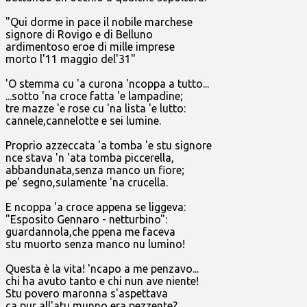
"Qui dorme in pace il nobile marchese
signore di Rovigo e di Belluno
ardimentoso eroe di mille imprese
morto l'11 maggio del'31"
'O stemma cu 'a curona 'ncoppa a tutto...
...sotto 'na croce fatta 'e lampadine;
tre mazze 'e rose cu 'na lista 'e lutto:
cannele,cannelotte e sei lumine.
Proprio azzeccata 'a tomba 'e stu signore
nce stava 'n 'ata tomba piccerella,
abbandunata,senza manco un fiore;
pe' segno,sulamente 'na crucella.
E ncoppa 'a croce appena se liggeva:
"Esposito Gennaro - netturbino":
guardannola,che ppena me faceva
stu muorto senza manco nu lumino!
Questa è la vita! 'ncapo a me penzavo...
chi ha avuto tanto e chi nun ave niente!
Stu povero maronna s'aspettava
ca pur all'atu munno era pezzente?