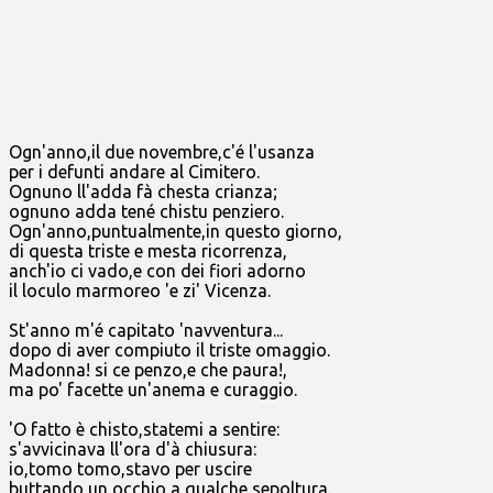
Ogn'anno,il due novembre,c'é l'usanza
per i defunti andare al Cimitero.
Ognuno ll'adda fà chesta crianza;
ognuno adda tené chistu penziero.
Ogn'anno,puntualmente,in questo giorno,
di questa triste e mesta ricorrenza,
anch'io ci vado,e con dei fiori adorno
il loculo marmoreo 'e zi' Vicenza.
St'anno m'é capitato 'navventura...
dopo di aver compiuto il triste omaggio.
Madonna! si ce penzo,e che paura!,
ma po' facette un'anema e curaggio.
'O fatto è chisto,statemi a sentire:
s'avvicinava ll'ora d'à chiusura:
io,tomo tomo,stavo per uscire
buttando un occhio a qualche sepoltura.