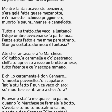
Mentre fantasticavo stu penziero,
s'era ggià fatta quase mezanotte,
e i'rimanette 'nchiuso priggiuniero,
muorto 'e paura...nnanze 'e cannelotte.
Tutto a 'nu tratto,che veco 'a luntano?
Ddoje ombre avvicenarse 'a parte mia...
Penzaje:stu fatto a me mme pare strano...
Stongo scetato...dormo,o è fantasia?
Ate che fantasia;era 'o Marchese:
c'o' tubbo,'a caramella e c'o' pastrano;
chill'ato apriesso a isso un brutto arnese;
tutto fetente e cu 'nascopa mmano.
E chillo certamente è don Gennaro...
'omuorto puveriello...'o scupatore.
'Int 'a stu fatto i' nun ce veco chiaro:
so' muorte e se ritirano a chest'ora?
Putevano sta' 'a me quase 'nu palmo,
quanno 'o Marchese se fermaje 'e botto,
s'avota e tomo tomo..calmo calmo,
dicette a don Gennaro:"Giovanotto!