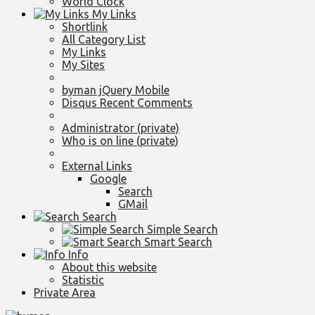
World Clock
My Links
Shortlink
All Category List
My Links
My Sites
byman jQuery Mobile
Disqus Recent Comments
Administrator (private)
Who is on line (private)
External Links
Google
Search
GMail
Search
Simple Search
Smart Search
Info
About this website
Statistic
Private Area