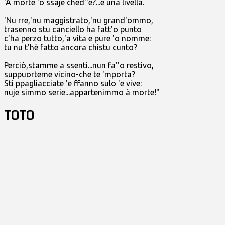
'A morte 'o ssaje ched''e?...è una livella.
'Nu rre,'nu maggistrato,'nu grand'ommo,
trasenno stu canciello ha fatt'o punto
c'ha perzo tutto,'a vita e pure 'o nomme:
tu nu t'hè fatto ancora chistu cunto?
Perciò,stamme a ssenti...nun fa''o restivo,
suppuorteme vicino-che te 'mporta?
Sti ppagliacciate 'e ffanno sulo 'e vive:
nuje simmo serie...appartenimmo à morte!"
TOTO