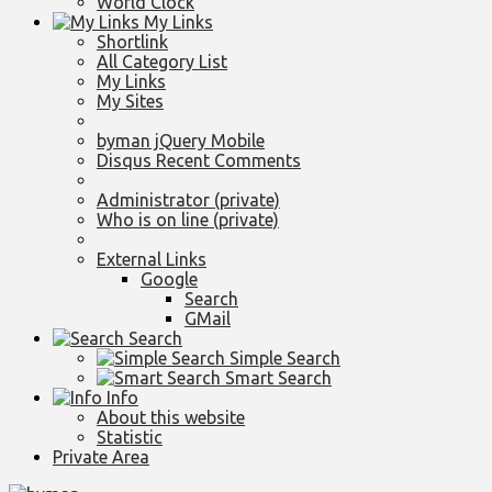
World Clock
My Links
Shortlink
All Category List
My Links
My Sites
byman jQuery Mobile
Disqus Recent Comments
Administrator (private)
Who is on line (private)
External Links
Google
Search
GMail
Search
Simple Search
Smart Search
Info
About this website
Statistic
Private Area