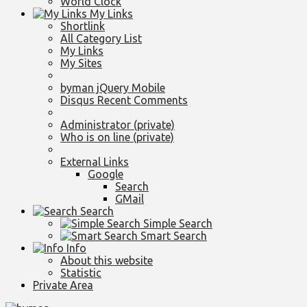
World Clock
My Links
Shortlink
All Category List
My Links
My Sites
byman jQuery Mobile
Disqus Recent Comments
Administrator (private)
Who is on line (private)
External Links
Google
Search
GMail
Search
Simple Search
Smart Search
Info
About this website
Statistic
Private Area