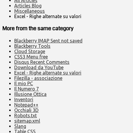
All Articles
Articles Blog
Miscellaneous
Excel - Righe alternate su valori
More from the same category
Blackberry IMAP Sent not saved
Blackberry Tools
Cloud Storage
CSS3 Menu free
Disqus Recent Comments
Download da YouTube
Excel - Righe alternate su valori
Filezilla - associazione
Il mio PC
Il Numero 7
Illusione Ottica
Inventori
Notepad++
Occhiali 3D
Robots.txt
sitemap.xml
Slang
Table CSS