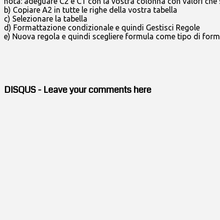
nota: adeguare C2 e C1 con la vostra colonna con valori che 
b) Copiare A2 in tutte le righe della vostra tabella
c) Selezionare la tabella
d) Formattazione condizionale e quindi Gestisci Regole
e) Nuova regola e quindi scegliere formula come tipo di form
DISQUS - Leave your comments here