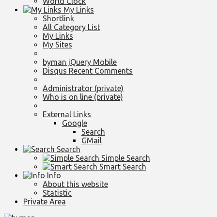
World Clock
My Links
Shortlink
All Category List
My Links
My Sites
byman jQuery Mobile
Disqus Recent Comments
Administrator (private)
Who is on line (private)
External Links
Google
Search
GMail
Search
Simple Search
Smart Search
Info
About this website
Statistic
Private Area