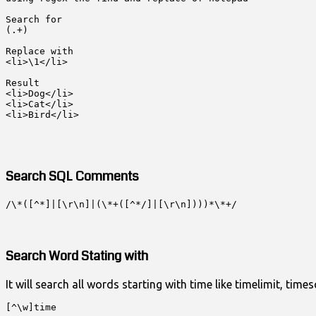
Search for 

(.+)

Replace with

<li>\1</li>

Result

<li>Dog</li>

<li>Cat</li>

<li>Bird</li>

Search SQL Comments
/\*([^*]|[\r\n]|(\*+([^*/]|[\r\n])))*\*+/
Search Word Stating with
It will search all words starting with time like timelimit, time
[^\w]time