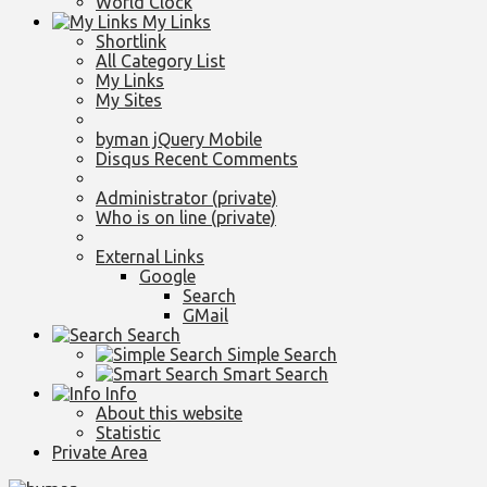
World Clock
My Links
Shortlink
All Category List
My Links
My Sites
byman jQuery Mobile
Disqus Recent Comments
Administrator (private)
Who is on line (private)
External Links
Google
Search
GMail
Search
Simple Search
Smart Search
Info
About this website
Statistic
Private Area