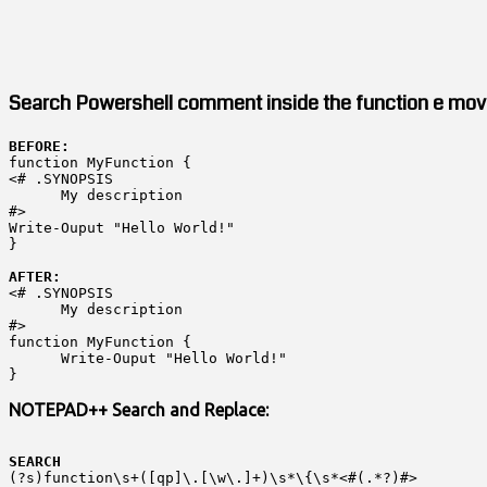
Search Powershell comment inside the function e mov
BEFORE:
function MyFunction {
<# .SYNOPSIS
      My description
#>
Write-Ouput "Hello World!"
}
AFTER:
<# .SYNOPSIS
      My description
#>
function MyFunction {
      Write-Ouput "Hello World!"
}
NOTEPAD++ Search and Replace:
SEARCH
(?s)function\s+([qp]\.[\w\.]+)\s*\{\s*<#(.*?)#>