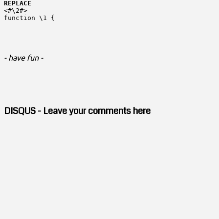
REPLACE
<#\2#>
function \1 {
- have fun -
DISQUS - Leave your comments here