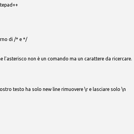
notepad++
rno di /* e */
che l'asterisco non è un comando ma un carattere da ricercare.
vostro testo ha solo new line rimuovere \r e lasciare solo \n