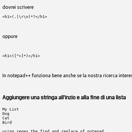
dovrei scrivere
<h1>(.|\r\n)*?</h1>
oppure
<h1>([^>]*)</h1>
In notepad++ funziona bene anche se la nostra ricerca interes
Aggiungere una stringa all'inzio e alla fine di una lista
My List

Dog

Cat

Bird

using regex the find and replace of notepad
