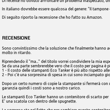
Di recente ho dovuto affrontare un problema inaspettato, un
In italiano dovrebbe essere qualcosa del genere: "Il tampone 
Di seguito riporto la recensione che ho fatto su Amazon.
RECENSIONE
Sono convintissimo che la soluzione che finalmente hanno adot
molto in ritardo.
Riprendendo il "ma..." del titolo vorrei condividere la mia 
Se da una parte sembrerebbe vero che il costo per pagina è p
1 - Il costo delle stampanti Eco Tanker è più alto rispetto alle
2 - Poi c'è una sorpresina di spesa in cui sono inciampato gio
Dopo un certo numero di copie la stampante si fermerà con un
garanzia quindi i costi sono a nostro carico.
Le stampanti Eco Tanker hanno un contenitore di scarto per l
E' una scatola con dentro delle spugnette.
La sorpresa sta nel fatto che per cambiare questo contenitore