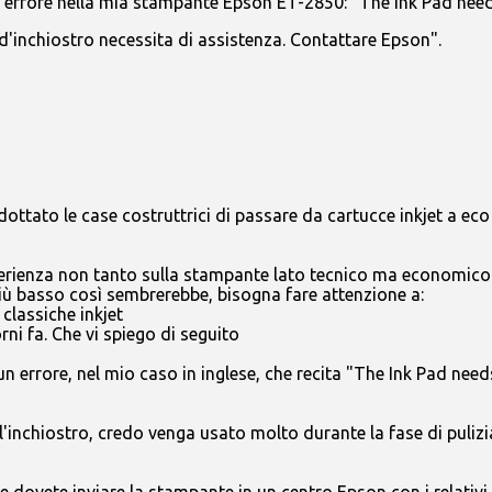
 errore nella mia stampante Epson ET-2850: "The Ink Pad need
d'inchiostro necessita di assistenza. Contattare Epson".
tato le case costruttrici di passare da cartucce inkjet a eco 
esperienza non tanto sulla stampante lato tecnico ma economico
iù basso così sembrerebbe, bisogna fare attenzione a:
 classiche inkjet
rni fa. Che vi spiego di seguito
 errore, nel mio caso in inglese, che recita "The Ink Pad need
'inchiostro, credo venga usato molto durante la fase di puliz
 dovete inviare la stampante in un centro Epson con i relativi 