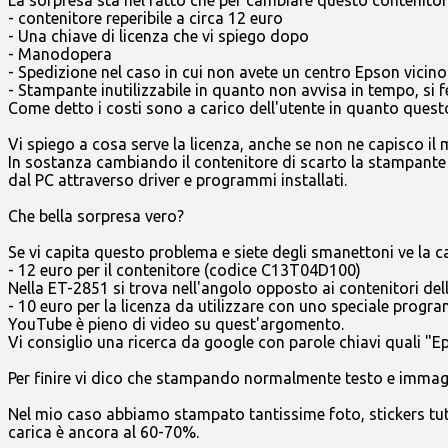
- contenitore reperibile a circa 12 euro
- Una chiave di licenza che vi spiego dopo
- Manodopera
- Spedizione nel caso in cui non avete un centro Epson vicino
- Stampante inutilizzabile in quanto non avvisa in tempo, si 
Come detto i costi sono a carico dell'utente in quanto quest
Vi spiego a cosa serve la licenza, anche se non ne capisco il
In sostanza cambiando il contenitore di scarto la stampante 
dal PC attraverso driver e programmi installati.
Che bella sorpresa vero?
Se vi capita questo problema e siete degli smanettoni ve la 
- 12 euro per il contenitore (codice C13T04D100)
Nella ET-2851 si trova nell'angolo opposto ai contenitori dell
- 10 euro per la licenza da utilizzare con uno speciale prog
YouTube è pieno di video su quest'argomento.
Vi consiglio una ricerca da google con parole chiavi quali "E
Per finire vi dico che stampando normalmente testo e immagin
Nel mio caso abbiamo stampato tantissime foto, stickers tutte
carica è ancora al 60-70%.