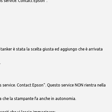
s service. Contact Epson".
tanker è stata la scelta giusta ed aggiungo che è arrivata
.
s service. Contact Epson". Questo service NON rientra nella
ia che la stampante fa anche in autonomia.
costi che vi lascio immaginare: