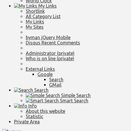
World Clock
My Links
Shortlink
All Category List
My Links
My Sites
byman jQuery Mobile
Disqus Recent Comments
Administrator (private)
Who is on line (private)
External Links
Google
Search
GMail
Search
Simple Search
Smart Search
Info
About this website
Statistic
Private Area