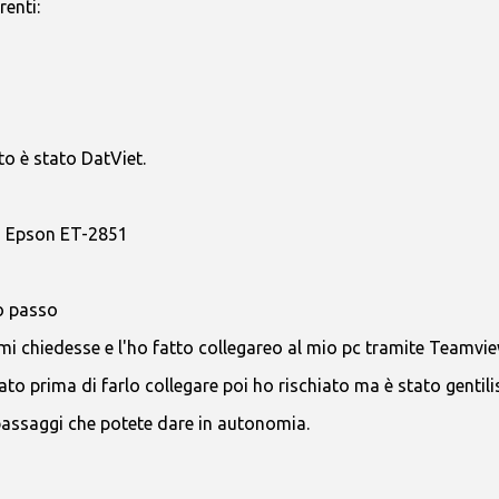
enti:
to è stato DatViet.
ia Epson ET-2851
o passo
 chiedesse e l'ho fatto collegareo al mio pc tramite Teamview
o prima di farlo collegare poi ho rischiato ma è stato gentil
 passaggi che potete dare in autonomia.