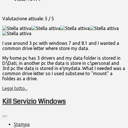
Valutazione attuale:
5
/
5
I use around 3 pc with windows 7 and 8.1 and I wanted a
common drive letter where store my data.
My home pc has 3 drivers and my data folder is stored in
D:\Dati, in another pc the data is store in c:\personal and
3rd pc the data is stored in e:\mydata. What I needed was a
common drive letter so I used subst.exe to "mount" a
foldes as a drive.
Leggi tutto...
Kill Servizio Windows
Stampa