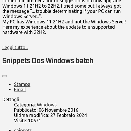
I found on internet a lot of suggestions on how upgrade
Windows 11 21H2 to 22H2. I tried some but I always got
the message "... trouble determinating if your PC can run
Windows Server...".
My PC has Windows 11 21H2 and not the Windows Server!
Here my experience about the update to unsupported
hardware with 22H2.
Leggi tutto...
Snippets Dos Windows batch
Stampa
Email
Dettagli
Categoria:
Windows
Pubblicato: 06 Novembre 2016
Ultima modifica: 27 Febbraio 2024
Visite: 10671
snippets