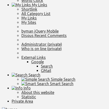
World Clock
My Links
Shortlink
All Category List
My Links
My Sites
byman jQuery Mobile
Disqus Recent Comments
Administrator (private)
Who is on line (private)
External Links
Google
Search
GMail
Search
Simple Search
Smart Search
Info
About this website
Statistic
Private Area