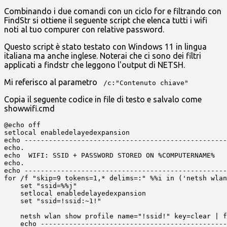
Combinando i due comandi con un ciclo for e filtrando con
FindStr si ottiene il seguente script che elenca tutti i wifi
noti al tuo compurer con relative password.
Questo script è stato testato con Windows 11 in lingua
italiana ma anche inglese. Noterai che ci sono dei filtri
applicati a findstr che leggono l'output di NETSH.
Mi referisco al parametro
/c:"Contenuto chiave"
Copia il seguente codice in file di testo e salvalo come
showwifi.cmd
@echo off

setlocal enabledelayedexpansion

echo --------------------------------------------------
echo.

echo  WIFI: SSID + PASSWORD STORED ON %COMPUTERNAME%

echo.

echo --------------------------------------------------
for /f "skip=9 tokens=1,* delims=:" %%i in ('netsh wlan
    set "ssid=%%j"

    setlocal enabledelayedexpansion

    set "ssid=!ssid:~1!"

    netsh wlan show profile name="!ssid!" key=clear | f
    echo ----------------------------------------------