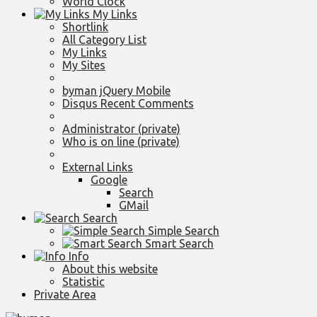
World Clock
My Links
Shortlink
All Category List
My Links
My Sites
byman jQuery Mobile
Disqus Recent Comments
Administrator (private)
Who is on line (private)
External Links
Google
Search
GMail
Search
Simple Search
Smart Search
Info
About this website
Statistic
Private Area