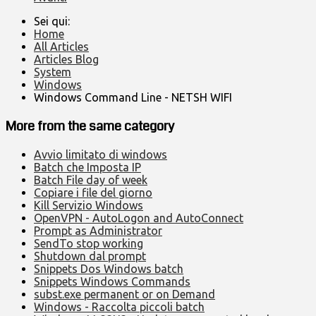
Sei qui:
Home
All Articles
Articles Blog
System
Windows
Windows Command Line - NETSH WIFI
More from the same category
Avvio limitato di windows
Batch che Imposta IP
Batch File day of week
Copiare i file del giorno
Kill Servizio Windows
OpenVPN - AutoLogon and AutoConnect
Prompt as Administrator
SendTo stop working
Shutdown dal prompt
Snippets Dos Windows batch
Snippets Windows Commands
subst.exe permanent or on Demand
Windows - Raccolta piccoli batch