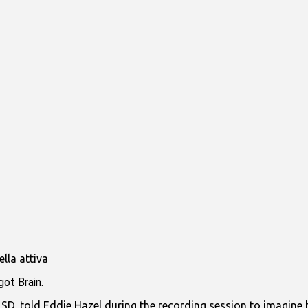
got Brain.
LSD, told Eddie Hazel during the recording session to imagine