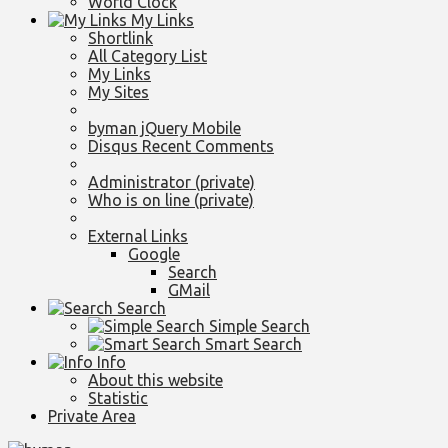
World Clock
My Links
Shortlink
All Category List
My Links
My Sites
byman jQuery Mobile
Disqus Recent Comments
Administrator (private)
Who is on line (private)
External Links
Google
Search
GMail
Search
Simple Search
Smart Search
Info
About this website
Statistic
Private Area