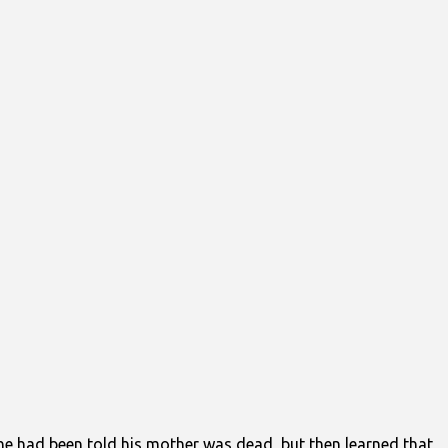
 he had been told his mother was dead, but then learned that